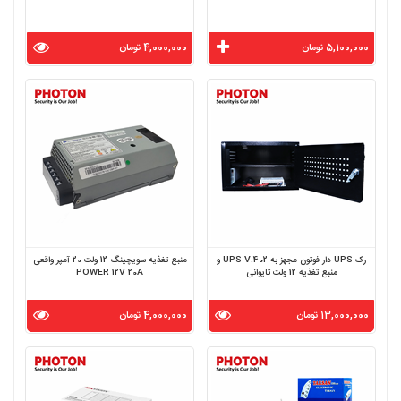
5,100,000 تومان
4,000,000 تومان
رک UPS دار فوتون مجهز به UPS V.402 و
منبع تغذیه سویچینگ 12 ولت 20 آمپر واقعی
منبع تغذیه 12 ولت تایوانی
POWER 12V 20A
13,000,000 تومان
4,000,000 تومان