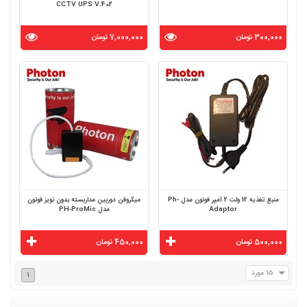
CCTV UPS V.402
300,000 تومان
7,000,000 تومان
منبع تغذیه 12 ولت 2 آمپر فوتون مدل Ph-
میکروفن دوربین مداربسته بدون نویز فوتون
Adaptor
مدل PH-ProMic
500,000 تومان
450,000 تومان
15 مورد
1