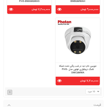
PHS-BMAM5WAS
BMB5MWAH
9,000,000 تومان
7,200,000 تومان
دوربین دام دید در شب رنگی تحت شبکه
5مگ نرم‌افزاری فوتون مدل PHS-
DMC5MWA
7,200,000 تومان
15 مورد
1
قیمت