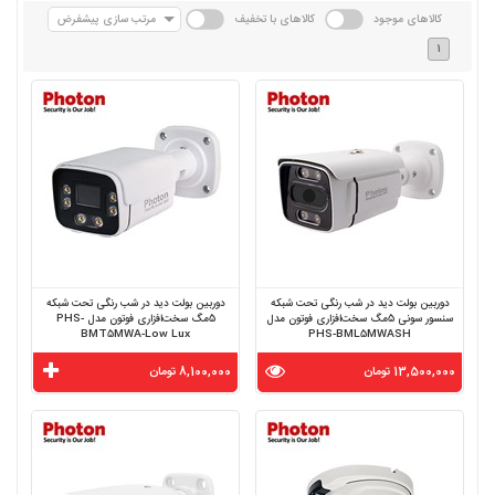
کالاهای موجود
کالاهای با تخفیف
مرتب سازی پیشفرض
1
دوربین بولت دید در شب رنگی تحت شبکه
دوربین بولت دید در شب رنگی تحت شبکه
سنسور سونی 5مگ سخت‌افزاری فوتون مدل
5مگ سخت‌افزاری فوتون مدل PHS-
BMT5MWA-Low Lux
PHS-BML5MWASH
13,500,000 تومان
8,100,000 تومان