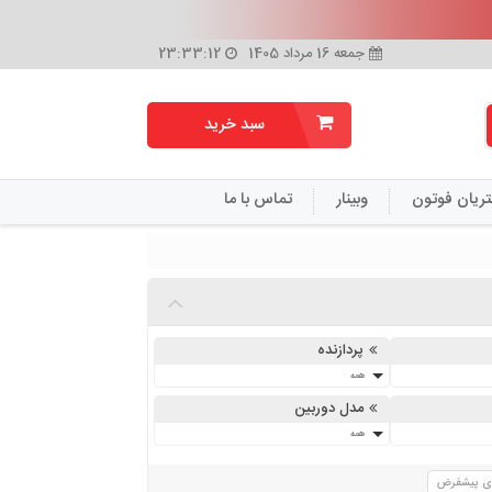
جمعه 16 مرداد 1405
23:33:12
سبد خرید
تریان فوتون
وبینار
تماس با ما
پردازنده
همه
مدل دوربین
همه
زی پیشفرض