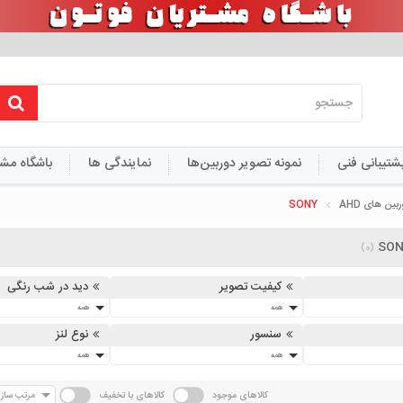
شتیبانی فنی
نمونه تصویر دوربین‌ها
نمایندگی ها
باشگاه مش
منبع تغذیه
IP Silver 5Meg
PHOTON NVR
 افزار های انتقال تصویر
آموزش
IP Silver 6Meg Hardware
بین های AHD
SONY
8MP
دستورالعمل های آموزشی
AHD 2053HS 2Meg
IP Silver Lisence 
(0)
IP Silver Persian OCR Lisence Plate 5me
کیفیت تصویر
دید در شب رنگی
همه
همه
سنسور
نوع لنز
همه
همه
کالاهای موجود
کالاهای با تخفیف
مرتب سا