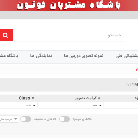
شتیبانی فنی
نمونه تصویر دوربین‌ها
نمایندگی ها
باشگاه مش
UPS )
IP Silver 5Meg
PHOTON XVR
 افزار های انتقال تصویر
آموزش
IP Silver 6Meg Hardware
2MP
دستورالعمل های آموزشی
AHD 2053HS 2Meg
IP Silver Lisence 
(0)
5MP
IP Silver Persian OCR Lisence Plate 5me
ه
کیفیت تصویر
Class
همه
همه
کالاهای موجود
کالاهای با تخفیف
مرتب سا