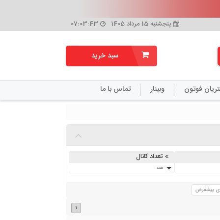
پنجشنبه 15 مرداد 1405
07:03:43
سبد خرید
تریان فوتون
وبینار
تماس با ما
تعداد کانال
همه
زی پیشفرض
1